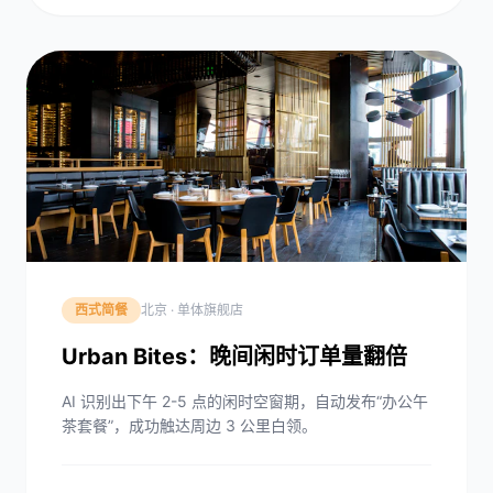
西式简餐
北京 · 单体旗舰店
Urban Bites：晚间闲时订单量翻倍
AI 识别出下午 2-5 点的闲时空窗期，自动发布“办公午
茶套餐”，成功触达周边 3 公里白领。